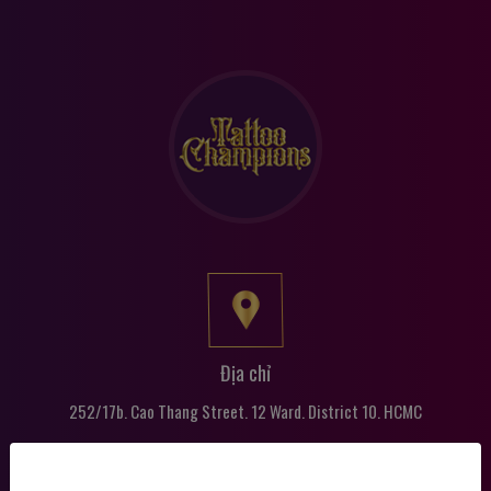
Địa chỉ
252/17b. Cao Thang Street. 12 Ward. District 10. HCMC