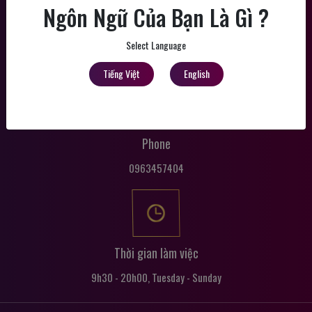
Ngôn Ngữ Của Bạn Là Gì ?
Mail
Select Language
tattoochampions@gmail.com
Tiếng Việt
English
Phone
0963457404
Thời gian làm việc
9h30 - 20h00, Tuesday - Sunday