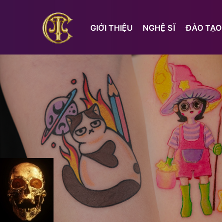
GIỚI THIỆU
NGHỆ SĨ
ĐÀO TẠO