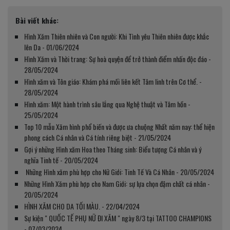
Bài viết khác:
Hình Xăm Thiên nhiên và Con người: Khi Tình yêu Thiên nhiên được khắc
lên Da - 01/06/2024
Hình Xăm và Thời trang: Sự hoà quyện để trở thành điểm nhấn độc đáo -
28/05/2024
Hình xăm và Tôn giáo: Khám phá mối liên kết Tâm linh trên Cơ thể. -
28/05/2024
Hình xăm: Một hành trình sâu lắng qua Nghệ thuật và Tâm hồn -
25/05/2024
Top 10 mẫu Xăm hình phổ biến và được ưa chuộng Nhất năm nay: thể hiện
phong cách Cá nhân và Cá tính riêng biệt - 21/05/2024
Gợi ý những Hình xăm Hoa theo Tháng sinh: Biểu tượng Cá nhân và ý
nghĩa Tinh tế - 20/05/2024
Những Hình xăm phù hợp cho Nữ Giới: Tinh Tế Và Cá Nhân - 20/05/2024
Những Hình Xăm phù hợp cho Nam Giới: sự lựa chọn đậm chất cá nhân -
20/05/2024
HÌNH XĂM CHO DA TỐI MÀU. - 22/04/2024
Sự kiện " QUỐC TẾ PHỤ NỮ ĐI XĂM " ngày 8/3 tại TATTOO CHAMPIONS
- 07/03/2024