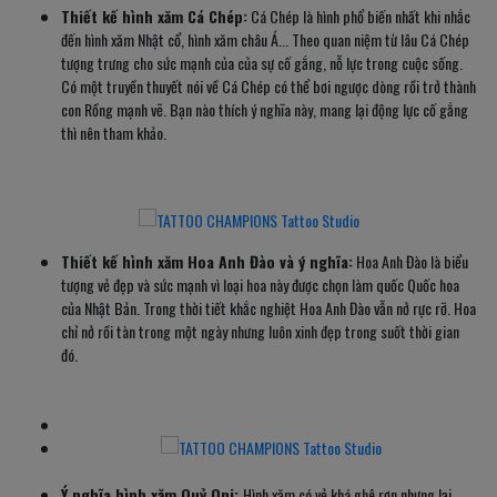
Thiết kế hình xăm Cá Chép:
Cá Chép là hình phổ biến nhất khi nhắc
đến hình xăm Nhật cổ, hình xăm châu Á... Theo quan niệm từ lâu Cá Chép
tượng trưng cho sức mạnh của của sự cố gắng, nỗ lực trong cuộc sống.
Có một truyền thuyết nói về Cá Chép có thể bơi ngược dòng rồi trở thành
con Rồng mạnh vẽ. Bạn nào thích ý nghĩa này, mang lại động lực cố gắng
thì nên tham khảo.
Thiết kế hình xăm Hoa Anh Đào và ý nghĩa:
Hoa Anh Đào là biểu
tượng vẻ đẹp và sức mạnh vì loại hoa này được chọn làm quốc Quốc hoa
của Nhật Bản. Trong thời tiết khắc nghiệt Hoa Anh Đào vẫn nở rực rỡ. Hoa
chỉ nở rồi tàn trong một ngày nhưng luôn xinh đẹp trong suốt thời gian
đó.
Ý nghĩa hình xăm Quỷ Oni:
Hình xăm có vẻ khá ghê rợn nhưng lại