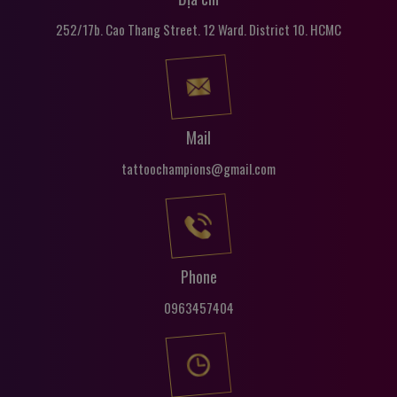
252/17b. Cao Thang Street. 12 Ward. District 10. HCMC
Mail
tattoochampions@gmail.com
Phone
0963457404