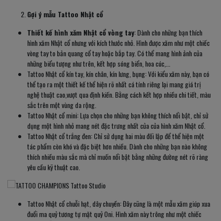
Gợi ý mẫu Tattoo Nhật cổ
Thiết kế hình xăm Nhật cổ vòng tay
: Dành cho những bạn thích
hình xăm Nhật cổ nhưng với kích thước nhỏ. Hình được xăm như một chiếc
vòng tay to bản quang cổ tay hoặc bắp tay. Có thể mang hình ảnh của
những biểu tượng như trên, kết hợp sóng biển, hoa cúc,...
Tattoo Nhật cổ kín tay, kín chân, kín lưng, bụng: Với kiểu xăm này, bạn có
thể tạo ra một thiết kế thể hiện rõ nhất cá tính riêng lại mang giá trị
nghệ thuật cao,vượt qua định kiến. Bằng cách kết hợp nhiều chi tiết, màu
sắc trên một vùng da rộng.
Tattoo Nhật cổ mini: Lựa chọn cho những bạn không thích nổi bật, chỉ sử
dụng một hình nhỏ mang nét đặc trưng nhất của của hình xăm Nhật cổ.
Tattoo Nhật cổ trắng đen: Chỉ sử dụng hai màu đối lập để thể hiện một
tác phẩm còn khó và đặc biệt hơn nhiều. Dành cho những bạn nào không
thích nhiều màu sắc mà chỉ muốn nổi bật bằng những đường nét rõ ràng
yêu cầu kỹ thuật cao.
Tattoo Nhật cổ chuỗi hạt, dây chuyền: Đây cũng là một mẫu xăm giúp xua
đuổi ma quỷ tương tự mặt quỷ Oni. Hình xăm này trông như một chiếc