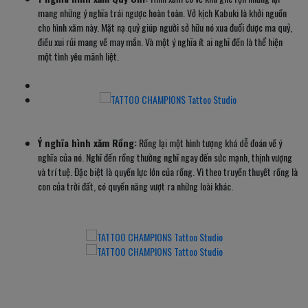
mang những ý nghĩa trái ngược hoàn toàn. Vở kịch Kabuki là khởi nguồn
cho hình xăm này. Mặt nạ quỷ giúp người sở hữu nó xua đuổi được ma quỷ,
điều xui rủi mang về may mắn. Và một ý nghĩa ít ai nghĩ đến là thể hiện
một tình yêu mãnh liệt.
Ý nghĩa hình xăm Rồng:
Rồng lại một hình tượng khá dễ đoán về ý
nghĩa của nó. Nghĩ đến rồng thường nghĩ ngay đến sức mạnh, thịnh vượng
và trí tuệ. Đặc biệt là quyền lực lớn của rồng. Vì theo truyền thuyết rồng là
con của trời đất, có quyền năng vượt ra những loài khác.