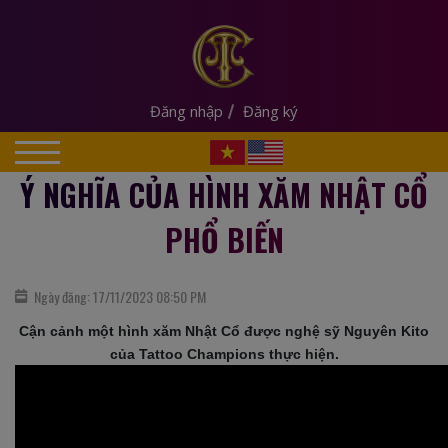
Đăng nhập
Đăng ký
Ý NGHĨA CỦA HÌNH XĂM NHẬT CỔ
PHỔ BIẾN
Ngày đăng: 17/11/2023 08:50 PM
Cận cảnh một hình xăm Nhật Cổ được nghệ sỹ Nguyên Kito
của Tattoo Champions thực hiện.