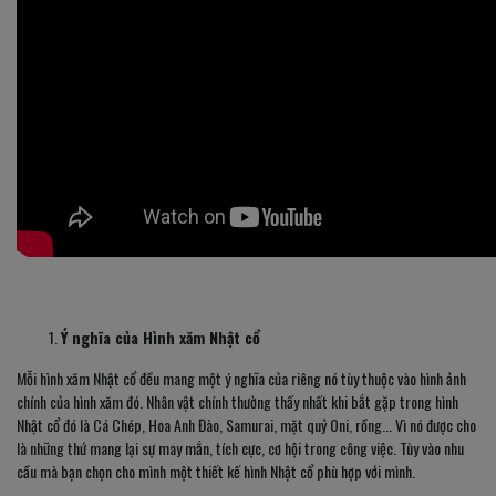
Ý nghĩa của Hình xăm Nhật cổ
Mỗi hình xăm Nhật cổ đều mang một ý nghĩa của riêng nó tùy thuộc vào hình ảnh
chính của hình xăm đó. Nhân vật chính thường thấy nhất khi bắt gặp trong hình
Nhật cổ đó là Cá Chép, Hoa Anh Đào, Samurai, mặt quỷ Oni, rồng... Vì nó được cho
là những thứ mang lại sự may mắn, tích cực, cơ hội trong công việc. Tùy vào nhu
cầu mà bạn chọn cho mình một thiết kế hình Nhật cổ phù hợp với mình.