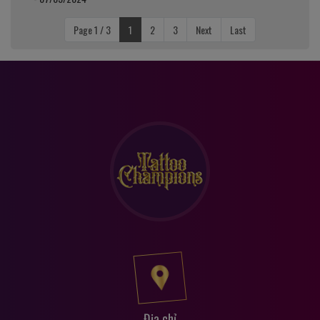
Page 1 / 3
1
2
3
Next
Last
Địa chỉ