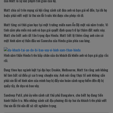
của Matt là sự xúc phạm tôn giáo của họ.
Matt chia sẻ trên mạng xã hội rằng cảnh sát đưa anh và bạn gái về đồn, tại đó họ
buộc phải viết một lá thư xin lỗi trước khi được cho phép rời đi.
Matt từng có thời gian học tại một trường miền nam Ấn Độ một vài năm trước. Vì
tình cảm yêu mến mà anh và bạn gái quyết định quay trở lại thăm đất nước này.
Matt cho biết anh rất tôn trọng đạo Hindu. Matt tiết lộ thêm rằng anh còn có
một hình xăm vị thần đầu voi Ganesha của Hindu giáo phía sau lưng.
Hình xăm thần Hindu trên bắp chân của du khách đã khiến anh và bạn gái gặp rắc
rối.
Đang theo học ngành luật tại đại học Deakin, Melbourne, Matt tin rằng anh không
hề làm bất cứ điều gì sai trong chuyện này. Anh nói rằng thực tế anh không cần
phải xin lỗi về hình xăm của mình hay bị đẩy vào hoàn cảnh nguy hiểm đến độ bị
quấy rầy, đe dọa và bao vây.
Sandeep Patil, phó ủy viên cảnh sát thủ phủ Bangalore, cho biết họ đang tiến
hành thẩm tra. Nếu những cảnh sát địa phương đã ép hai du khách trên phải viết
thư xin lỗi thì vấn đề sẽ rất nghiêm trọng.