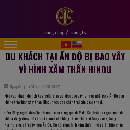
Đăng nhập
Đăng ký
DU KHÁCH TẠI ẤN ĐỘ BỊ BAO VÂY
VÌ HÌNH XĂM THẦN HINDU
Ngày đăng: 17/07/2023 10:43 PM
Một cặp khách du lịch Australia bị người dân bao vây tại một nhà hàng Ấn Độ sau
khi họ thấy hình xăm thần Hindu trên bắp chân trái của chàng trai.
Đám đông người dân địa phương tụ lại xung quanh Matt Keith và bạn gái của anh
khi họ đang dùng bữa trưa tại một nhà hàng thuộc thủ phủ Bangalore, bang
Karmataka, phía tây nam Ấn Độ. Họ nói rằng hình xăm thần Hindu trên bắp chân