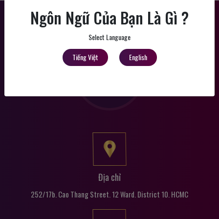
Ngôn Ngữ Của Bạn Là Gì ?
Select Language
Tiếng Việt
English
Địa chỉ
252/17b. Cao Thang Street. 12 Ward. District 10. HCMC