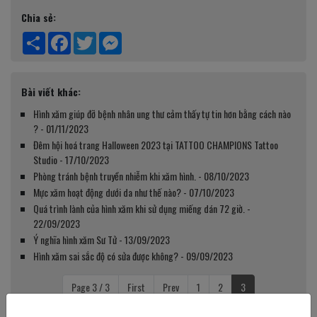
Chia sẻ:
Share
Facebook
Twitter
Messenger
Bài viết khác:
Hình xăm giúp đỡ bệnh nhân ung thư cảm thấy tự tin hơn bằng cách nào
? - 01/11/2023
Đêm hội hoá trang Halloween 2023 tại TATTOO CHAMPIONS Tattoo
Studio - 17/10/2023
Phòng tránh bệnh truyền nhiễm khi xăm hình. - 08/10/2023
Mực xăm hoạt động dưới da như thế nào? - 07/10/2023
Quá trình lành của hình xăm khi sử dụng miếng dán 72 giờ. -
22/09/2023
Ý nghĩa hình xăm Sư Tử - 13/09/2023
Hình xăm sai sắc độ có sửa được không? - 09/09/2023
Page 3 / 3
First
Prev
1
2
3